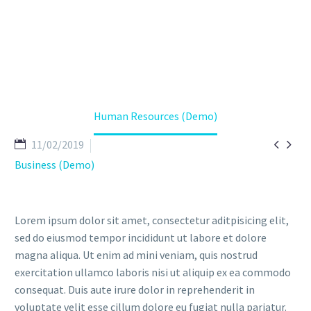
Home
Portfolio Item
Human Resources (Demo)


11/02/2019
Business (Demo)
Lorem ipsum dolor sit amet, consectetur aditpisicing elit,
sed do eiusmod tempor incididunt ut labore et dolore
magna aliqua. Ut enim ad mini veniam, quis nostrud
exercitation ullamco laboris nisi ut aliquip ex ea commodo
consequat. Duis aute irure dolor in reprehenderit in
voluptate velit esse cillum dolore eu fugiat nulla pariatur.