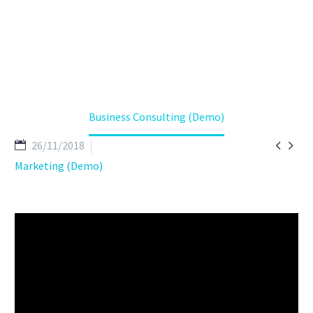
Home
Portfolio Item
Business Consulting (Demo)


26/11/2018
Marketing (Demo)