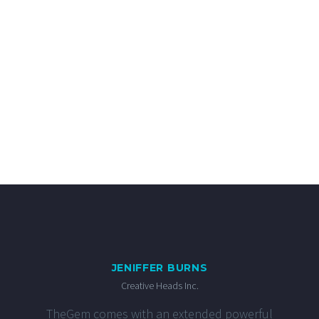
JENIFFER BURNS
Creative Heads Inc.
TheGem comes with an extended powerful