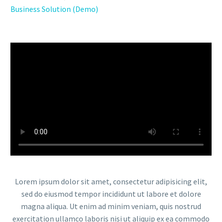
Business Solution (Demo)
Lorem ipsum dolor sit amet, consectetur adipisicing elit,
sed do eiusmod tempor incididunt ut labore et dolore
magna aliqua. Ut enim ad minim veniam, quis nostrud
exercitation ullamco laboris nisi ut aliquip ex ea commodo